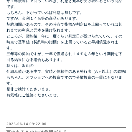
が１年後等に上回っていれば、利息と元本が受け取れるという商品
です。
もちろん、下がっていれば利息は無しです。
ですが、金利１４％等の商品があります。
契約期間があるので、その時点で指標が
判定日
を上回っていれば其
れまでの利息と元本を受け取れます。
ところが、契約後一年に一度くらい判定日が設けられていて、その
時点で基準値（契約時の指標）を上回っていると早期償還されま
す。
三年等の契約ですが、一年で償還され１４％を３年という期待を下
回る結果になる場合もあります。
我々は、沢山の
仕組み債がある中で、実績と信頼性のある発行者（A＋以上）の銘柄に
もちろん、オフショアへの投資ですので分散投資の一環にもなりま
す。
是非ご検討くださいませ。
お気軽にご連絡くださいませ。
2023-06-14 09:22:00