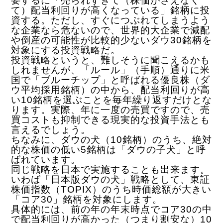
要するに「売られすぎて（株価がさえなく
て）配当利回りが高くなっている」銘柄に投
資する。ただし、すぐにつぶれてしまうよう
な企業なら危ないので、世界的大企業で減配
や倒産の可能性が比較的少ないダウ30銘柄を
対象にする投資戦略だ。
投資戦略というと、難しそうに聞こえるかも
しれませんが、「ルール」（手順）通りに米
国で「ブルーチップ」と呼ばれる優良株（ダ
ウ平均採用銘柄）の中から、配当利回りが高
い10銘柄を選ぶことを毎年繰り返すだけとな
ります。実際、年に一度の売買ですので、売
買コストも抑制できる現実的な投資手法とも
言えるでしょう。
ちなみに、ダウの犬（10銘柄）のうち、絶対
的な株価の低い5銘柄は「ダウの子犬」と呼
ばれています。
同じ戦略を日本で実施することも出来ます。
いわば「日本版ダウの犬」戦略として、東証
株価指数（TOPIX）のうち時価総額が大きい
「コア30」銘柄を対象にします。
具体的には、前の年の年末時点でコア30の中
で配当利回りが高かった（つまり割安な）10