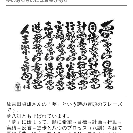
夢のあるものには希望がある
故吉田貞雄さんの「夢」という詩の冒頭のフレーズ
です。
夢八訓とも呼ばれています。
「夢」に始まって、順に希望→目標→計画→行動→
実績→反省→進歩と八つのプロセス（八訓）を経て