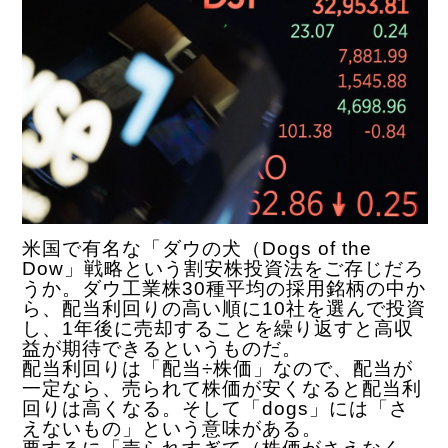
米国で有名な「ダウの犬（Dogs of the
Dow」戦略という割安株投資法をご存じだろ
うか。ダウ工業株30種平均の採用銘柄の中か
ら、配当利回りの高い順に10社を選んで投資
し、1年後に売却することを繰り返すと高収
益が期待できるというものだ。
配当利回りは「配当÷株価」なので、配当が
一定なら、売られて株価が安くなると配当利
回りは高くなる。そして「dogs」には「さ
えないもの」という意味がある。