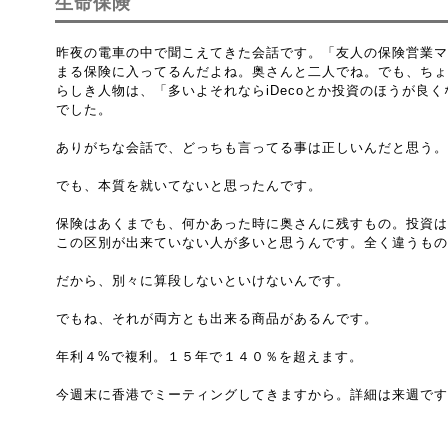
生命保険
昨夜の電車の中で聞こえてきた会話です。「友人の保険営業マ
まる保険に入ってるんだよね。奥さんと二人でね。でも、ちょ
らしき人物は、「多いよそれならiDecoとか投資のほうが良
でした。
ありがちな会話で、どっちも言ってる事は正しいんだと思う。
でも、本質を就いてないと思ったんです。
保険はあくまでも、何かあった時に奥さんに残すもの。投資は
この区別が出来ていない人が多いと思うんです。全く違うもの
だから、別々に算段しないといけないんです。
でもね、それが両方とも出来る商品があるんです。
年利４%で複利。１５年で１４０％を超えます。
今週末に香港でミーティングしてきますから。詳細は来週です